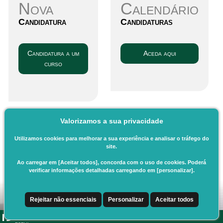
Nova
Calendário
Candidatura
Candidaturas
Candidatura a um
Aceda aqui
curso
Valorizamos a sua privacidade
Utilizamos cookies para melhorar a sua experiência e analisar o tráfego do
site.
Ao carregar em [Aceitar todos], concorda com o uso de cookies. Poderá
verificar informações detalhadas carregando em [personalizar].
Rejeitar não essenciais
Personalizar
Aceitar todos
CSSnet - Aplicacao Web | v24.0.6-11 (24.0.6-8)
|