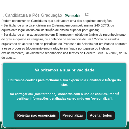
I. Candidatura a Pós Graduação
(Ver mais)
Podem concorrer os Candidatos que satisfaçam uma das seguintes condições:
- Ser titular de uma Licenciatura em Enfermagem com pelo menos 240 ECTS, ou
equivalente legal, obtido em instituição de ensino superior portuguesa;
- Ser titular de um grau académico em Enfermagem, obtido no âmbito de reconhecimento
de grau e diploma estrangeiro, ou conferido na sequência de um 1.º ciclo de estudos
organizado de acordo com os princípios do Processo de Bolonha por um Estado aderente
a esse processo (documento e/ou tradução em língua portuguesa ou inglesa,
exclusivamente), devidamente reconhecido nos termos do Decreto-Lei n.º 66/2018, de 16
de agosto.
Selecionar Regime
Valorizamos a sua privacidade
Utilizamos cookies para melhorar a sua experiência e analisar o tráfego do
site.
Ao carregar em [Aceitar todos], concorda com o uso de cookies. Poderá
verificar informações detalhadas carregando em [personalizar].
Rejeitar não essenciais
Personalizar
Aceitar todos
CSSnet - Aplicacao Web | v24.0.6-11 (24.0.6-8)
|