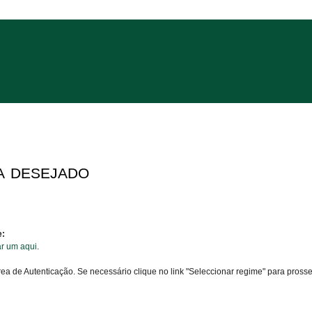
a desejado
e:
ar um aqui
.
área de Autenticação. Se necessário clique no link "Seleccionar regime" para pross