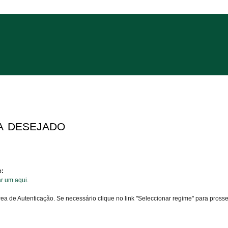
a desejado
e:
ar um aqui
.
área de Autenticação. Se necessário clique no link "Seleccionar regime" para pross