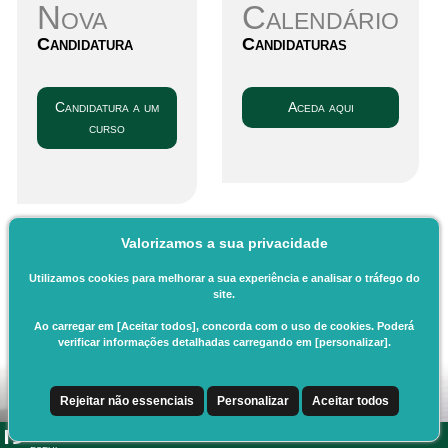
Nova
Calendário
Candidatura
Candidaturas
Candidatura a um
Aceda aqui
curso
Valorizamos a sua privacidade
Utilizamos cookies para melhorar a sua experiência e analisar o tráfego do
site.
Ao carregar em [Aceitar todos], concorda com o uso de cookies. Poderá
verificar informações detalhadas carregando em [personalizar].
Rejeitar não essenciais
Personalizar
Aceitar todos
CSSnet - Aplicacao Web | v24.0.6-11 (24.0.6-8)
|