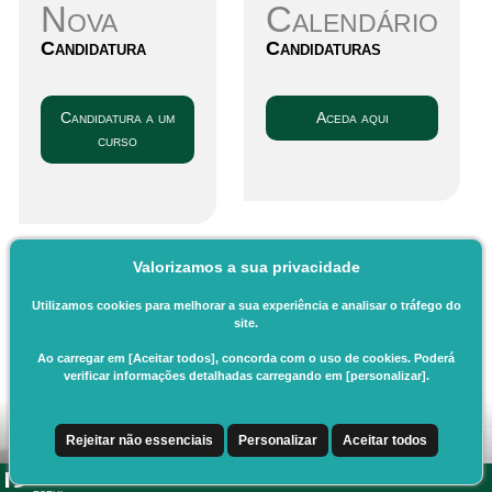
Nova
Calendário
Candidatura
Candidaturas
Candidatura a um
Aceda aqui
curso
Valorizamos a sua privacidade
Utilizamos cookies para melhorar a sua experiência e analisar o tráfego do
site.
Ao carregar em [Aceitar todos], concorda com o uso de cookies. Poderá
verificar informações detalhadas carregando em [personalizar].
Rejeitar não essenciais
Personalizar
Aceitar todos
CSSnet - Aplicacao Web | v24.0.6-11 (24.0.6-8)
|